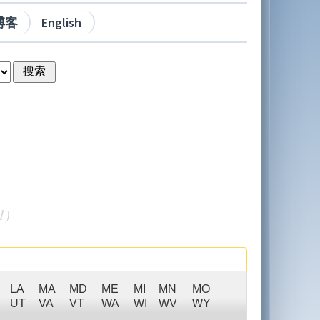
博客
English
1)
LA
MA
MD
ME
MI
MN
MO
UT
VA
VT
WA
WI
WV
WY