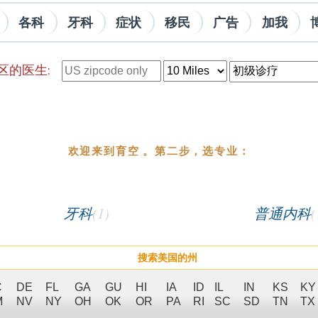
各科
牙科
症状
移民
广告
加我
区的医生:
欢迎来到育空 。第二步，选专业：
牙科
(1)
普通内科
(
搜索美国的州
C
DE
FL
GA
GU
HI
IA
ID
IL
IN
KS
KY
M
NV
NY
OH
OK
OR
PA
RI
SC
SD
TN
TX