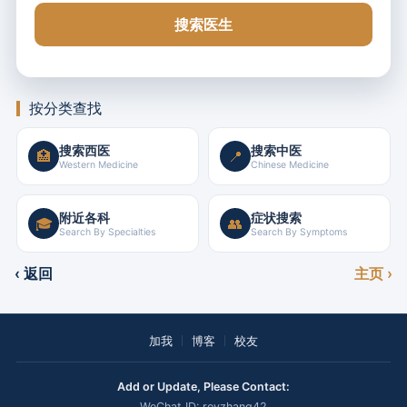
搜索医生
按分类查找
搜索西医
搜索中医
🏥
📍
Western Medicine
Chinese Medicine
附近各科
症状搜索
🎓
👥
Search By Specialties
Search By Symptoms
‹ 返回
主页 ›
加我
博客
校友
Add or Update, Please Contact:
WeChat ID: royzhang42