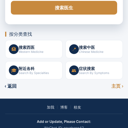
搜索医生
按分类查找
搜索西医
搜索中医
🏥
📍
Western Medicine
Chinese Medicine
附近各科
症状搜索
🎓
👥
Search By Specialties
Search By Symptoms
‹ 返回
主页 ›
加我
博客
校友
Add or Update, Please Contact:
WeChat ID: royzhang42