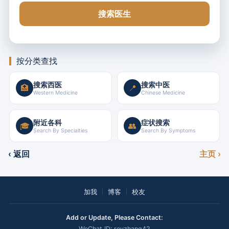
搜索医生
按分类查找
搜索西医
搜索中医
🏥
📍
Western Medicine
Chinese Medicine
附近各科
症状搜索
🎓
👥
Search By Specialties
Search By Symptoms
‹ 返回
主页 ›
加我
博客
校友
Add or Update, Please Contact:
WeChat ID: royzhang42