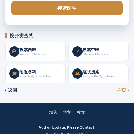
搜索医生
按分类查找
搜索西医
搜索中医
🏥
📍
Western Medicine
Chinese Medicine
附近各科
症状搜索
🎓
👥
Search By Specialties
Search By Symptoms
‹ 返回
主页 ›
加我
博客
校友
Add or Update, Please Contact:
WeChat ID: royzhang42