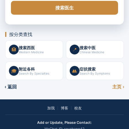
搜索医生
按分类查找
搜索西医
搜索中医
🏥
📍
Western Medicine
Chinese Medicine
附近各科
症状搜索
🎓
👥
Search By Specialties
Search By Symptoms
‹ 返回
主页 ›
加我
博客
校友
Add or Update, Please Contact:
WeChat ID: royzhang42